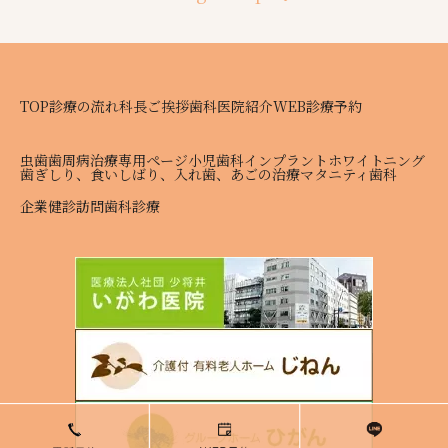
TOP
診療の流れ
科長ご挨拶
歯科医院紹介
WEB診療予約
虫歯
歯周病治療専用ページ
小児歯科
インプラント
ホワイトニング
歯ぎしり、食いしばり、入れ歯、あごの治療
マタニティ歯科
企業健診
訪問歯科診療