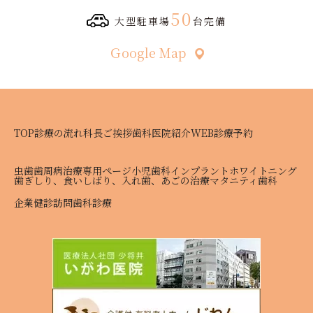
50
大型駐車場
台完備
Ｇoogle Map
TOP
診療の流れ
科長ご挨拶
歯科医院紹介
WEB診療予約
虫歯
歯周病治療専用ページ
小児歯科
インプラント
ホワイトニング
歯ぎしり、食いしばり、入れ歯、あごの治療
マタニティ歯科
企業健診
訪問歯科診療