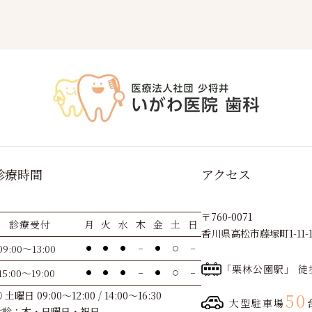
診療時間
アクセス
〒760-0071
診療受付
月
火
水
木
金
土
日
香川県高松市藤塚町1-11-
09:00～13:00
●
●
●
－
●
〇
－
「栗林公園駅」 徒
15:00～19:00
●
●
●
－
●
〇
－
 土曜日 09:00～12:00 / 14:00～16:30
50
大型駐車場
休診：木・日曜日・祝日