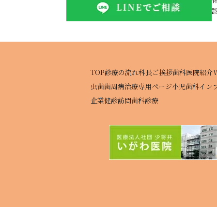
TOP
診療の流れ
科長ご挨拶
歯科医院紹介
虫歯
歯周病治療専用ページ
小児歯科
イン
企業健診
訪問歯科診療