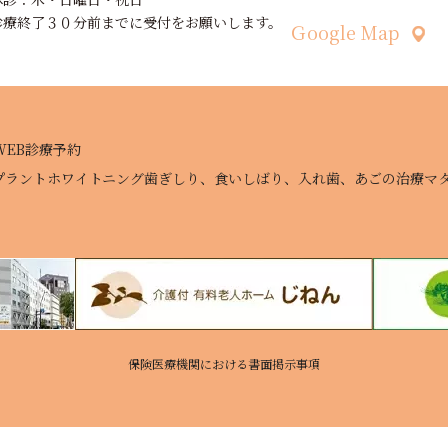
診療終了３０分前までに受付をお願いします。
Ｇoogle Map
WEB診療予約
プラント
ホワイトニング
歯ぎしり、食いしばり、入れ歯、あごの治療
マ
保険医療機関における書面掲示事項