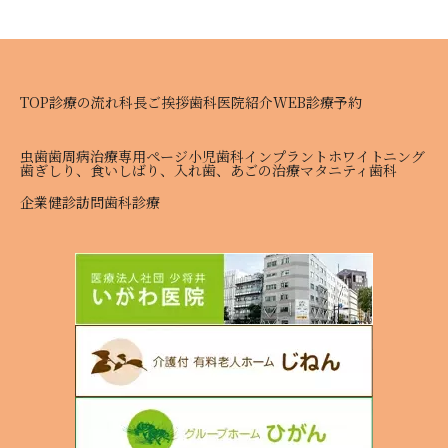
TOP
診療の流れ
科長ご挨拶
歯科医院紹介
WEB診療予約
虫歯
歯周病治療専用ページ
小児歯科
インプラント
ホワイトニング
歯ぎしり、食いしばり、入れ歯、あごの治療
マタニティ歯科
企業健診
訪問歯科診療