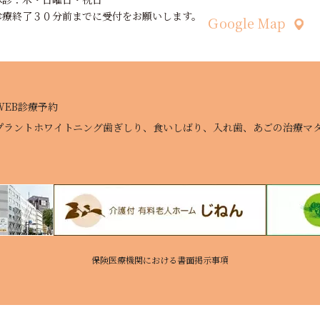
診療終了３０分前までに受付をお願いします。
Ｇoogle Map
WEB診療予約
プラント
ホワイトニング
歯ぎしり、食いしばり、入れ歯、あごの治療
マ
保険医療機関における書面掲示事項