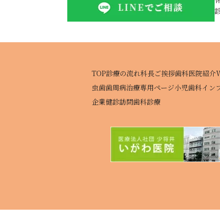
TOP
診療の流れ
科長ご挨拶
歯科医院紹介
虫歯
歯周病治療専用ページ
小児歯科
イン
企業健診
訪問歯科診療