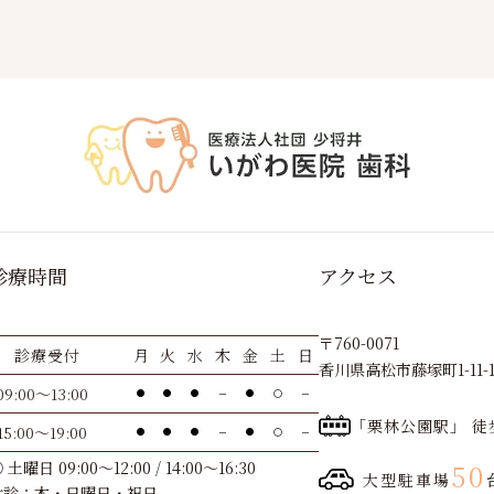
診療時間
アクセス
〒760-0071
診療受付
月
火
水
木
金
土
日
香川県高松市藤塚町1-11-
09:00～13:00
●
●
●
－
●
〇
－
「栗林公園駅」 徒
15:00～19:00
●
●
●
－
●
〇
－
 土曜日 09:00～12:00 / 14:00～16:30
50
大型駐車場
休診：木・日曜日・祝日