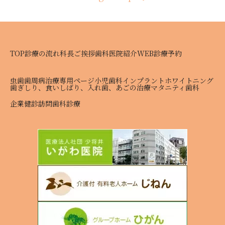
TOP
診療の流れ
科長ご挨拶
歯科医院紹介
WEB診療予約
虫歯
歯周病治療専用ページ
小児歯科
インプラント
ホワイトニング
歯ぎしり、食いしばり、入れ歯、あごの治療
マタニティ歯科
企業健診
訪問歯科診療