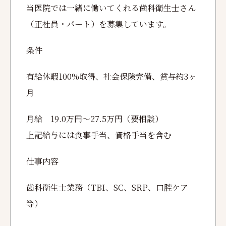
当医院では一緒に働いてくれる歯科衛生士さん
（正社員・パート）を募集しています。
条件
有給休暇
100%
取得、社会保険完備、賞与約
3
ヶ
月
月給
19.0
万円〜
27.5
万円（要相談）
上記給与には食事手当、資格手当を含む
仕事内容
歯科衛生士業務（
TBI
、
SC
、
SRP
、口腔ケア
等）