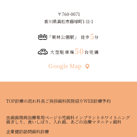
〒760-0071
香川県高松市藤塚町1-11-1
5
「栗林公園駅」 徒歩
分
50
大型駐車場
台完備
Ｇoogle Map
TOP
診療の流れ
科長ご挨拶
歯科医院紹介
WEB診療予約
虫歯
歯周病治療専用ページ
小児歯科
インプラント
ホワイトニング
歯ぎしり、食いしばり、入れ歯、あごの治療
マタニティ歯科
企業健診
訪問歯科診療