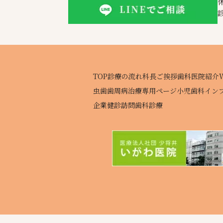
TOP
診療の流れ
科長ご挨拶
歯科医院紹介
虫歯
歯周病治療専用ページ
小児歯科
イン
企業健診
訪問歯科診療