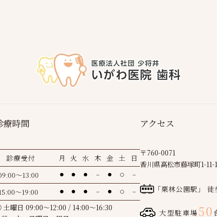
診療時間
アクセス
〒760-0071
診療受付
月
火
水
木
金
土
日
香川県高松市藤塚町1-11-
09:00～13:00
●
●
●
－
●
〇
－
「栗林公園駅」 徒
15:00～19:00
●
●
●
－
●
〇
－
 土曜日 09:00～12:00 / 14:00～16:30
50
大型駐車場