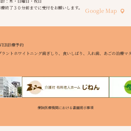
休診：木・日曜日・祝日
診療終了３０分前までに受付をお願いします。
Ｇoogle Map
WEB診療予約
プラント
ホワイトニング
歯ぎしり、食いしばり、入れ歯、あごの治療
マ
保険医療機関における書面掲示事項