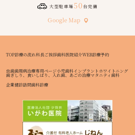
50
大型駐車場
台完備
Ｇoogle Map
TOP
診療の流れ
科長ご挨拶
歯科医院紹介
WEB診療予約
虫歯
歯周病治療専用ページ
小児歯科
インプラント
ホワイトニング
歯ぎしり、食いしばり、入れ歯、あごの治療
マタニティ歯科
企業健診
訪問歯科診療